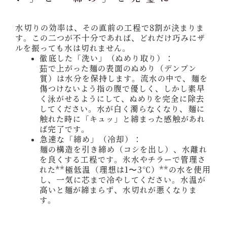
水切りの効率は、その直前の工程で8割が決まりま
す。この二つが不十分であれば、どれだけ巧みにザ
ルを振っても水は切れません。
徹底した「洗い」（ぬめり取り）：
茹で上がった麺の表面のぬめり（デンプン
質）は水分を保持します。流水の中で、麺を
傷つけないよう指の腹で優しく、しかし素早
く泳がせるようにして、ぬめりを完全に除去
してください。水が白く濁らなくなり、麺に
触れた時に「キュッ」と締まった感触があれ
ば完了です。
急速な「締め」（冷却）：
麺の構造を引き締め（コシを出し）、水離れ
を良くする工程です。氷水やチラーで管理さ
れた**極低温（理想は1〜3℃）**の水を使用
し、一気に芯まで冷やしてください。水温が
高いと麺が締まらず、水切れが悪くなりま
す。