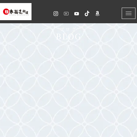
内
容
を
ブログ
BLOG
ス
キ
ッ
プ