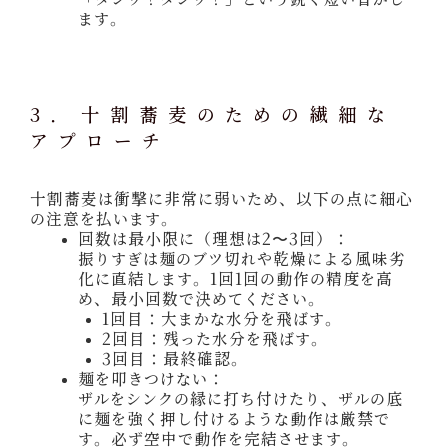
ます。
3. 十割蕎麦のための繊細な
アプローチ
十割蕎麦は衝撃に非常に弱いため、以下の点に細心
の注意を払います。
回数は最小限に（理想は2〜3回）：
振りすぎは麺のブツ切れや乾燥による風味劣
化に直結します。1回1回の動作の精度を高
め、最小回数で決めてください。
1回目：大まかな水分を飛ばす。
2回目：残った水分を飛ばす。
3回目：最終確認。
麺を叩きつけない：
ザルをシンクの縁に打ち付けたり、ザルの底
に麺を強く押し付けるような動作は厳禁で
す。必ず空中で動作を完結させます。