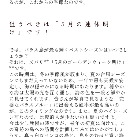
るのが、これからの季節なのです。
狙うべきは「5月の連休明
け」です！
では、バラス島が最も輝くベストシーズンはいつでし
ょうか？
それは、ズバリ**「5月のゴールデンウィーク明け」
**です。
この時期は、冬の季節風が収まり、夏の台風シーズ
ンにもまだ入っていないため、一年で最も天候が安
定し、海が穏やかになる時期にあたります。穏やか
な海は太陽の光を深く通し、海の色を一段と鮮やか
に見せてくれます。皆さんが写真で見るような「完
璧なバラスブルー」に出会える確率が最も高いの
が、このタイミングなのです。また、夏のハイシーズ
ン前なので、比較的人が少ないのも魅力ですよ。
今は少し我慢の時ですが、来年の初夏に向けて、こ
の奇跡の島への訪問を計画してみてはいかがでしょ
うか。真っ白なサンゴの島と、息をのむほど青い海