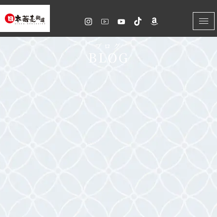
内
容
を
ブログ
BLOG
ス
キ
ッ
プ